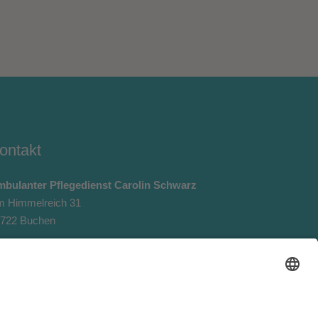
ontakt
bulanter Pflegedienst Carolin Schwarz
 Himmelreich 31
722 Buchen
lefon: +49 (0) 6281 5646488
lefax: +49 (0) 6281 5646487
Mail:
info@pflegedienst-carolin-schwarz.de