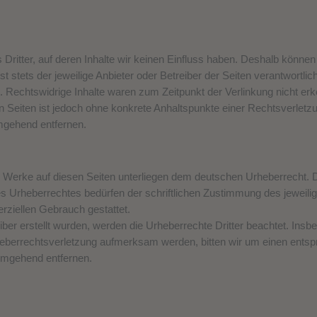
Dritter, auf deren Inhalte wir keinen Einfluss haben. Deshalb können
st stets der jeweilige Anbieter oder Betreiber der Seiten verantwortli
. Rechtswidrige Inhalte waren zum Zeitpunkt der Verlinkung nicht erk
ten Seiten ist jedoch ohne konkrete Anhaltspunkte einer Rechtsverle
mgehend entfernen.
nd Werke auf diesen Seiten unterliegen dem deutschen Urheberrecht. D
s Urheberrechtes bedürfen der schriftlichen Zustimmung des jeweili
erziellen Gebrauch gestattet.
eiber erstellt wurden, werden die Urheberrechte Dritter beachtet. Insb
rheberrechtsverletzung aufmerksam werden, bitten wir um einen ent
 umgehend entfernen.