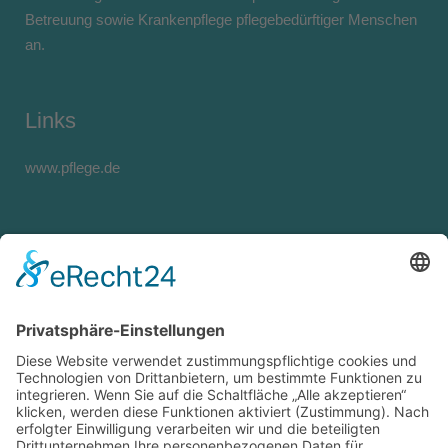
Betreuung sowie Krankenpflege pflegebedürftiger Menschen
an.
Links
www.pflege.de
Kontakt
Ambulanter Pflegedienst Carolin Schwarz
Am Himmelreich 31
74722 Buchen
Telefon: +49 (0) 6281 5646488
Telefax: +49 (0) 6281 5646487