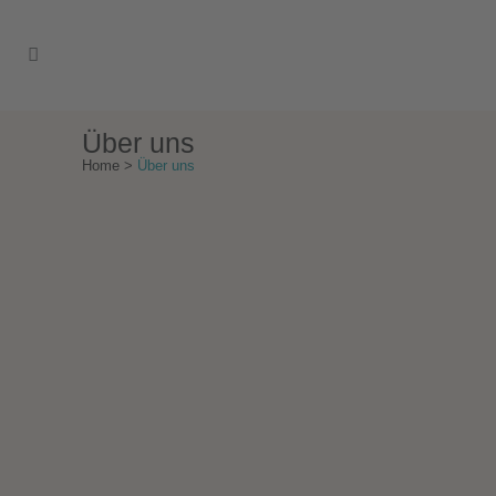
Über uns
Home
>
Über uns
Der Ambulante Pflegedienst
Carolin Schwarz GmbH besteht
seit 1.11.2019 und steht für hohe
Qualität, Zuverlässigkeit und
absolute Flexibilität in der
ambulanten Pflege.
Unser Pflegedienst bietet eine kompetente
und ganzheitliche Betreuung sowie die
Krankenpflege pflegebedürftiger Menschen