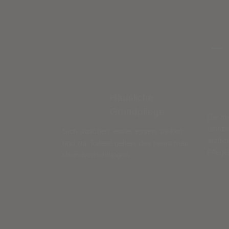
–
Häusliche
Grundpflege
Die me
umfasst
Sich waschen, etwas essen, trinken
ärztli
und zur Toilette gehen, das nennt man
Pflege
Grundverrichtungen.