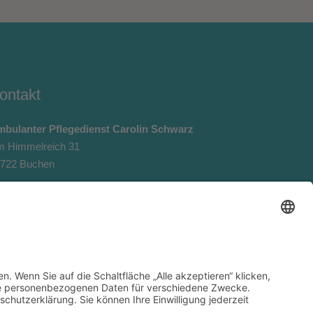
ontakt
bulanter Pflegedienst Carolin Schwarz
 Himmelreich 31
722 Buchen
lefon: +49 (0) 6281 5646488
lefax: +49 (0) 6281 5646487
Mail:
info@pflegedienst-carolin-schwarz.de