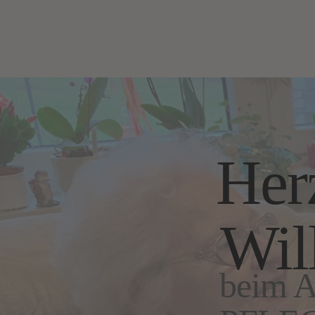
Her
Wi
beim