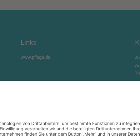
Links
K
www.pflege.de
Am
Am
74
Te
Te
E-