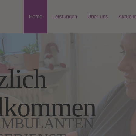
Home
Leistungen
Über uns
Aktuell
zlich
llkommen
 AMBULANTEN